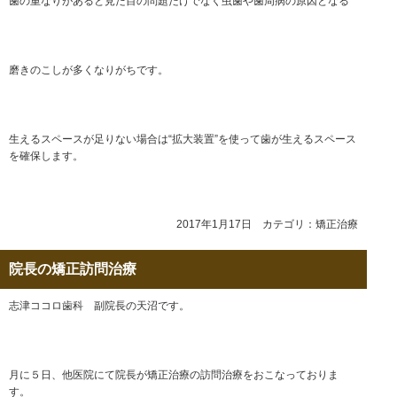
歯の重なりがあると見た目の問題だけでなく虫歯や歯周病の原因となる
磨きのこしが多くなりがちです。
生えるスペースが足りない場合は“拡大装置”を使って歯が生えるスペース
を確保します。
2017年1月17日 カテゴリ：
矯正治療
院長の矯正訪問治療
志津ココロ歯科 副院長の天沼です。
月に５日、他医院にて院長が矯正治療の訪問治療をおこなっておりま
す。