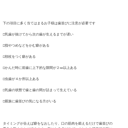
下の項目に多く当てはまるお子様は歯並びに注意が必要です
□乳歯が抜けてから次の歯が生えるまでが遅い
□指やつめなどをかむ癖がある
□頬杖をつく癖がある
□かんだ時に前歯に上下的な隙間が２㎜以上ある
□虫歯が４か所以上ある
□乳歯の状態で歯と歯の間が詰まって生えている
□親族に歯並びの気になる方がいる
タイミングが合えば癖をなおしたり、口の筋肉を鍛えるだけで歯並びの