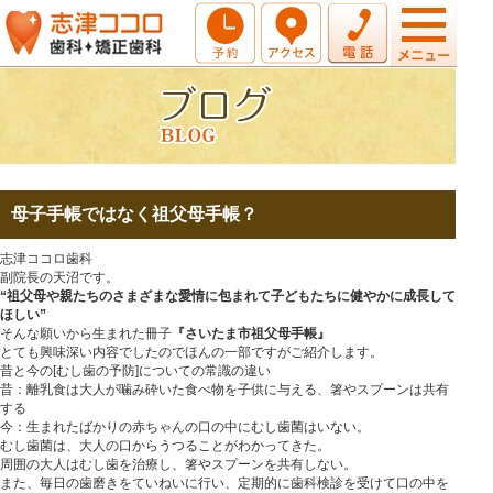
母子手帳ではなく祖父母手帳？
志津ココロ歯科
副院長の天沼です。
“祖父母や親たちのさまざまな愛情に包まれて子どもたちに健やかに成長して
ほしい”
そんな願いから生まれた冊子
『さいたま市祖父母手帳』
とても興味深い内容でしたのでほんの一部ですがご紹介します。
昔と今の[むし歯の予防]についての常識の違い
昔：離乳食は大人が噛み砕いた食べ物を子供に与える、箸やスプーンは共有
する
今：生まれたばかりの赤ちゃんの口の中にむし歯菌はいない。
むし歯菌は、大人の口からうつることがわかってきた。
周囲の大人はむし歯を治療し、箸やスプーンを共有しない。
また、毎日の歯磨きをていねいに行い、定期的に歯科検診を受けて口の中を