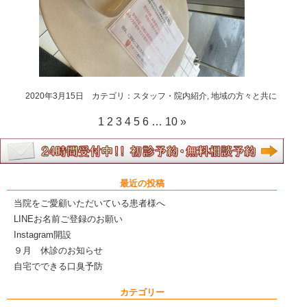
2020年3月15日 カテゴリ：
スタッフ・院内紹介
,
地域の方々と共に
1
2
3
4
5
6
…
10
»
最近の投稿
当院をご愛顧いただいている患者様へ
LINEお名前ご登録のお願い
Instagram開設
９月 休診のお知らせ
自宅でできる口臭予防
カテゴリー