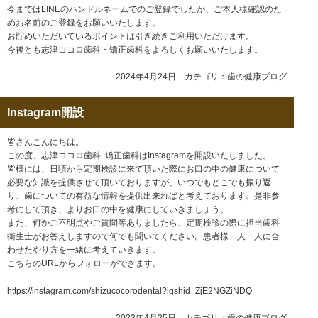
今まではLINEのハンドルネームでのご登録でしたが、ご本人様確認のた
めお名前のご登録をお願いいたします。
お貯めいただいているポイントは引き続きご利用いただけます。
今後とも志津ココロ歯科・矯正歯科をよろしくお願いいたします。
2024年4月24日 カテゴリ：
歯の健康ブログ
Instagram開設
皆さんこんにちは。
この度、
志津
ココロ
歯
科･
矯正
歯
科はInstagramを開設い
たしました。
皆様には、日頃から定期検診に来て頂いた際にお口の中の健康につ
いて
必要な知識を提供させて頂いておりますが、
いつでもどこでも振り返
り、
歯
についての有益な情報を提供出来れ
ばと考えております。是非参
考にして頂き、
よりお口の中を健康にしていきましょう。
また、何かご不明点やご質問等ありましたら、定期検診の際に担当
歯
科
衛生士がお答えしますので何でも聞いてください。患者様一人
一人に合
わせたやり方を一緒に考えていきます。
こちらのURLからフォローができます。
https://instagram.com/shizucocorodental?igshid=ZjE2NGZiNDQ=