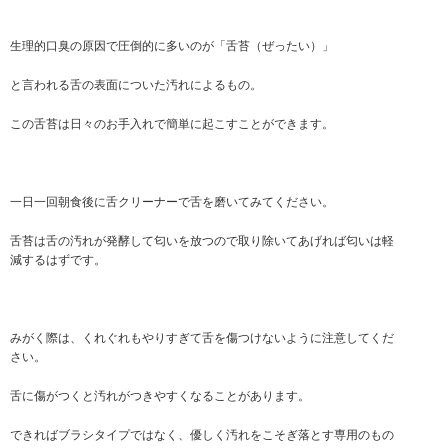
生理的口臭の原因で圧倒的に多いのが「舌苔（ぜったい）」
と言われる舌の表面についた汚れによるもの。
この舌苔は日々のお手入れで簡単に起こすことができます。
一日一回朝食後に舌クリーナーで舌を磨いてみてください。
舌苔は舌の汚れが発酵して匂いを放つので取り除いてあげれば匂いは軽
減するはずです。
みがく際は、くれぐれもやりすぎて舌を傷つけないように注意してくだ
さい。
舌に傷がつくと汚れがつきやすくなることがあります。
できればブラシタイプではなく、優しく汚れをこそぎ落とす専用のもの