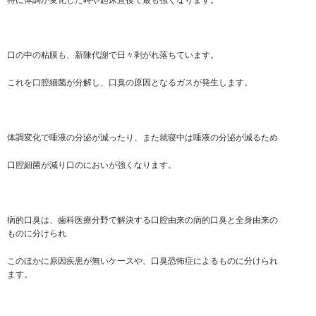
特に体調が変化した時や起床直後で最も強くなります。
口の中の粘膜も、新陳代謝で日々剥がれ落ちています。
これを口腔細菌が分解し、口臭の原因となるガスが発生します。
体調変化で唾液の分泌が減ったり、また就寝中は唾液の分泌が減るため
口腔細菌が減り口のにおいが強くなります。
病的口臭は、歯科医療分野で解決する口腔由来の病的口臭と全身由来の
ものに分けられ
このほかに原因疾患が無いケースや、口臭恐怖症によるものに分けられ
ます。